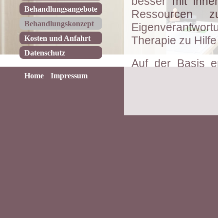
besser mit ihne
Behandlungsangebote
Ressourcen z
Behandlungskonzept
Eigenverantwo
Kosten und Anfahrt
Therapie zu Hilfe 
Datenschutz
Auf der Basis e
respektvoller 
Home
Impressum
gemeinsam mit me
Verständnis ihr
wirksames thera
dass hilfreiche 
unterstützt werd
Dabei gehe ich
Experten für ihr
aber auch für i
Prozesse und ma
und Verhalt