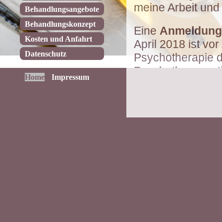
meine Arbeit und
Behandlungsangebote
Behandlungskonzept
Eine
Anmeldung
Kosten und Anfahrt
April 2018 ist v
Datenschutz
Psychotherapie d
Psychotherapeuti
Home
Impressum
vorgeschrieben. 
Psychotherapeut
ausschließlich t
vergeben.
Nicht bei jedem 
erforderlich. Ob
soll, wird gemei
entschieden.